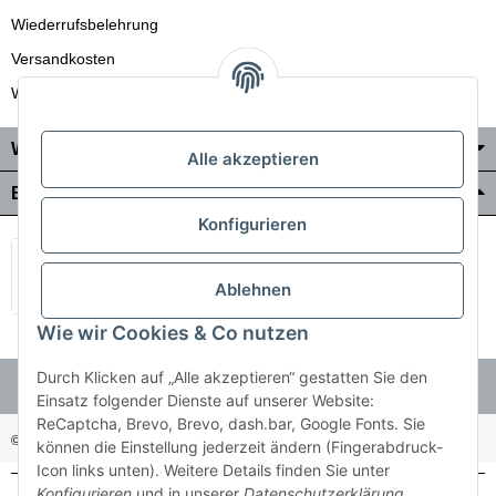
Wiederrufsbelehrung
Versandkosten
Wir liefern auch in die Schweiz
Wo Sie uns finden
Alle akzeptieren
Bezahlung & Versand
Konfigurieren
Ablehnen
Wie wir Cookies & Co nutzen
Durch Klicken auf „Alle akzeptieren“ gestatten Sie den
Einsatz folgender Dienste auf unserer Website:
ReCaptcha, Brevo, Brevo, dash.bar, Google Fonts. Sie
© Holzner-Trading GmbH&Co KG
Besucherzähler: 3513514
können die Einstellung jederzeit ändern (Fingerabdruck-
Icon links unten). Weitere Details finden Sie unter
Konfigurieren
und in unserer
Datenschutzerklärung
.