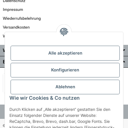
Datenschutz
Impressum
Wiederrufsbelehrung
Versandkosten
Wir liefern auch in die Schweiz
Wo Sie uns finden
Alle akzeptieren
Bezahlung & Versand
Konfigurieren
Ablehnen
Wie wir Cookies & Co nutzen
Durch Klicken auf „Alle akzeptieren“ gestatten Sie den
Einsatz folgender Dienste auf unserer Website:
ReCaptcha, Brevo, Brevo, dash.bar, Google Fonts. Sie
© Holzner-Trading GmbH&Co KG
Besucherzähler: 3513514
können die Einstellung jederzeit ändern (Fingerabdruck-