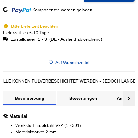
Komponenten werden geladen ...
Loading...
Bitte Lieferzeit beachten!
Lieferzeit: ca 6-10 Tage
Zustelldauer:
1 - 3
(DE - Ausland abweichend)
Auf Wunschzettel
E KÖNNEN PULVERBESCHICHTET WERDEN - JEDOCH LÄNGERE LI
Beschreibung
Bewertungen
Angebot a
🛠️ Material
Werkstoff: Edelstahl V2A (1.4301)
Materialstärke: 2 mm