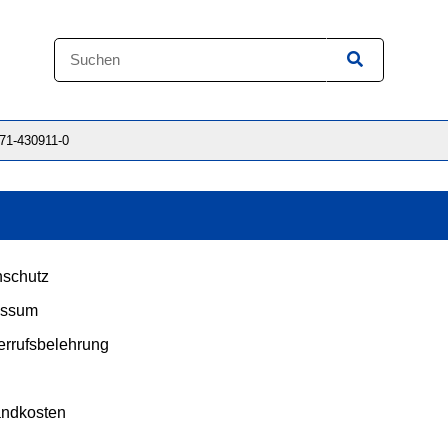
871-430911-0
schutz
essum
rrufsbelehrung
andkosten