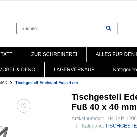
STATT
ZUR SCHREINEREI
ALLES FÜR DEN
MÖBEL & DEKO
LAGERVERKAUF
Kategorien
MAß
Tischgestell Edelstahl Fuss 4 cm
Tischgestell Ed
Fuß 40 x 40 mm
Artikelnummer:
104-14P-1206
Kategorie:
TISCHGESTE