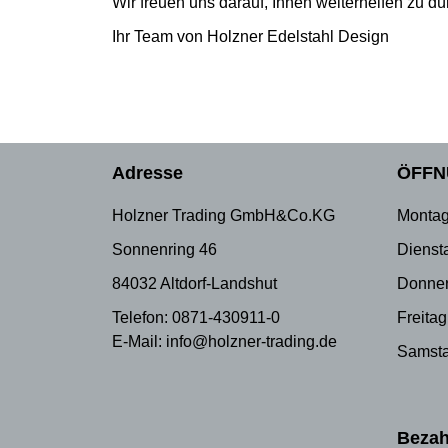
Wir freuen uns darauf, Ihnen weiterhelfen zu dü
Ihr Team von Holzner Edelstahl Design
Adresse
ÖFFN
Holzner Trading GmbH&Co.KG
Montag
Sonnenring 46
Dienst
84032 Altdorf-Landshut
Donner
Telefon: 0871-430911-0
Freitag
E-Mail: info@holzner-trading.de
Samsta
Bezah