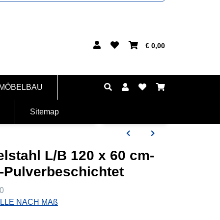
€ 0,00
 MÖBELBAU
Sitemap
elstahl L/B 120 x 60 cm-
-Pulverbeschichtet
0
LLE NACH MAß