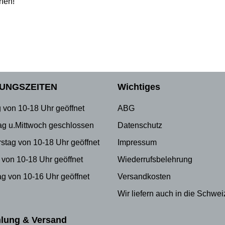
rfen!
UNGSZEITEN
Wichtiges
 von 10-18 Uhr geöffnet
ABG
ag u.Mittwoch geschlossen
Datenschutz
stag von 10-18 Uhr geöffnet
Impressum
 von 10-18 Uhr geöffnet
Wiederrufsbelehrung
g von 10-16 Uhr geöffnet
Versandkosten
Wir liefern auch in die Schwei
lung & Versand