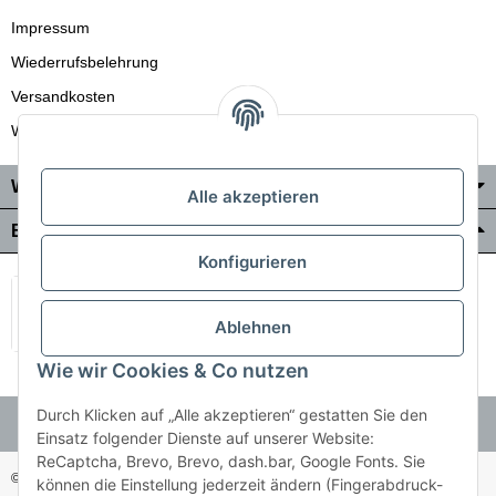
Impressum
Wiederrufsbelehrung
Versandkosten
Wir liefern auch in die Schweiz
Wo Sie uns finden
Alle akzeptieren
Bezahlung & Versand
Konfigurieren
Ablehnen
Wie wir Cookies & Co nutzen
Durch Klicken auf „Alle akzeptieren“ gestatten Sie den
Einsatz folgender Dienste auf unserer Website:
ReCaptcha, Brevo, Brevo, dash.bar, Google Fonts. Sie
© Holzner-Trading GmbH&Co KG
Besucherzähler: 3510286
können die Einstellung jederzeit ändern (Fingerabdruck-