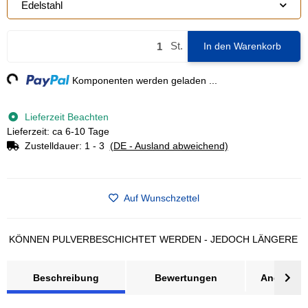
Edelstahl
St.
In den Warenkorb
ng...
Komponenten werden geladen ...
Lieferzeit Beachten
Lieferzeit: ca 6-10 Tage
Zustelldauer:
1 - 3
(DE - Ausland abweichend)
Auf Wunschzettel
NNEN PULVERBESCHICHTET WERDEN - JEDOCH LÄNGERE LIEFER
Beschreibung
Bewertungen
Angebot a