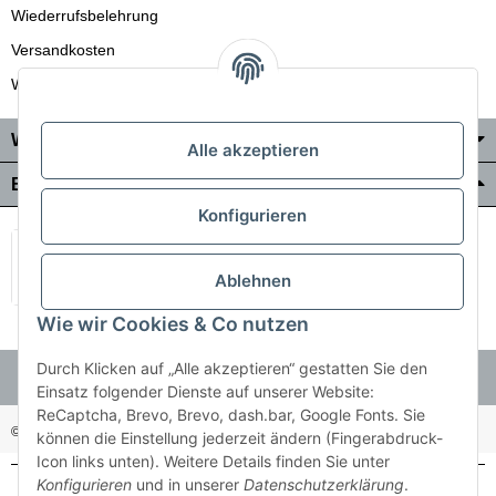
Wiederrufsbelehrung
Versandkosten
Wir liefern auch in die Schweiz
Wo Sie uns finden
Alle akzeptieren
Bezahlung & Versand
Konfigurieren
Ablehnen
Wie wir Cookies & Co nutzen
Durch Klicken auf „Alle akzeptieren“ gestatten Sie den
Einsatz folgender Dienste auf unserer Website:
ReCaptcha, Brevo, Brevo, dash.bar, Google Fonts. Sie
© Holzner-Trading GmbH&Co KG
Besucherzähler: 3511255
können die Einstellung jederzeit ändern (Fingerabdruck-
Icon links unten). Weitere Details finden Sie unter
Konfigurieren
und in unserer
Datenschutzerklärung
.