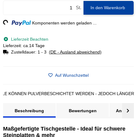
St.
In den Warenkorb
g...
Komponenten werden geladen ...
Lieferzeit Beachten
Lieferzeit: ca.14 Tage
Zustelldauer:
1 - 3
(DE - Ausland abweichend)
Auf Wunschzettel
KÖNNEN PULVERBESCHICHTET WERDEN - JEDOCH LÄNGERE LIEF
Beschreibung
Bewertungen
Angebot a
Maßgefertigte Tischgestelle - Ideal für schwere
Steinplatten & mehr