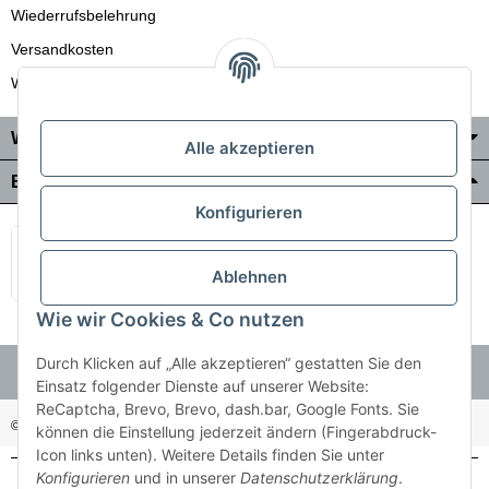
Wiederrufsbelehrung
Versandkosten
Wir liefern auch in die Schweiz
Wo Sie uns finden
Alle akzeptieren
Bezahlung & Versand
Konfigurieren
Ablehnen
Wie wir Cookies & Co nutzen
Durch Klicken auf „Alle akzeptieren“ gestatten Sie den
Einsatz folgender Dienste auf unserer Website:
ReCaptcha, Brevo, Brevo, dash.bar, Google Fonts. Sie
© Holzner-Trading GmbH&Co KG
Besucherzähler: 3512485
können die Einstellung jederzeit ändern (Fingerabdruck-
Icon links unten). Weitere Details finden Sie unter
Konfigurieren
und in unserer
Datenschutzerklärung
.