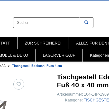
STATT
ZUR SCHREINEREI
ALLES FÜR DEN
MÖBEL & DEKO
LAGERVERKAUF
Kategorien
MAß
Tischgestell Edelstahl Fuss 4 cm
Tischgestell Ed
Fuß 40 x 40 mm
Artikelnummer:
104-14P-1909
Kategorie:
TISCHGESTE