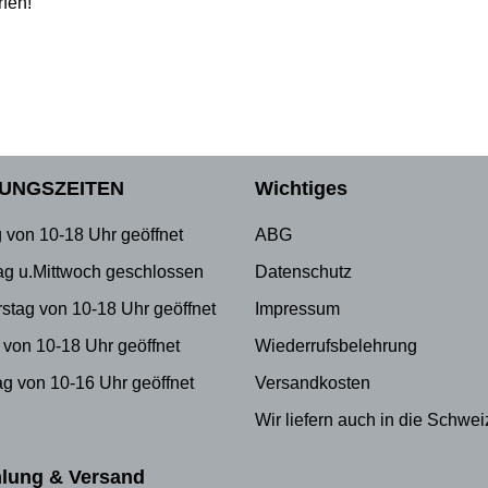
rfen!
UNGSZEITEN
Wichtiges
 von 10-18 Uhr geöffnet
ABG
ag u.Mittwoch geschlossen
Datenschutz
stag von 10-18 Uhr geöffnet
Impressum
 von 10-18 Uhr geöffnet
Wiederrufsbelehrung
g von 10-16 Uhr geöffnet
Versandkosten
Wir liefern auch in die Schwei
lung & Versand