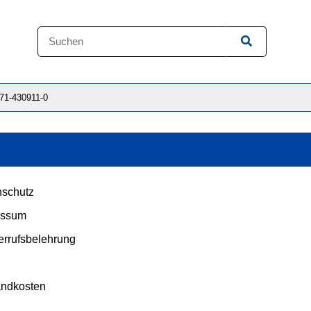
871-430911-0
schutz
essum
rrufsbelehrung
andkosten