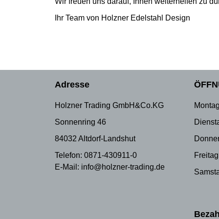
Wir freuen uns darauf, Ihnen weiterhelfen zu dü
Ihr Team von Holzner Edelstahl Design
Adresse
ÖFFN
Holzner Trading GmbH&Co.KG
Montag
Sonnenring 46
Dienst
84032 Altdorf-Landshut
Donner
Telefon: 0871-430911-0
Freitag
E-Mail: info@holzner-trading.de
Samsta
Bezah