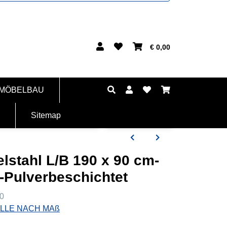
€ 0,00
 MÖBELBAU
Sitemap
elstahl L/B 190 x 90 cm-
-Pulverbeschichtet
0
LLE NACH MAß