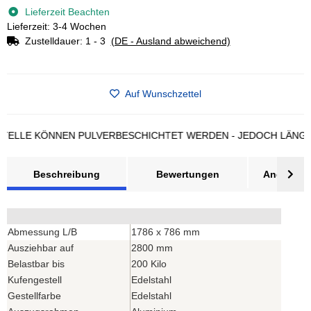
Lieferzeit Beachten
Lieferzeit: 3-4 Wochen
Zustelldauer:
1 - 3
(DE - Ausland abweichend)
Auf Wunschzettel
LE KÖNNEN PULVERBESCHICHTET WERDEN - JEDOCH LÄNGERE L
Beschreibung
Bewertungen
Angebot a
Abmessung L/B
1786 x 786 mm
Ausziehbar auf
2800 mm
Belastbar bis
200 Kilo
Kufengestell
Edelstahl
Gestellfarbe
Edelstahl