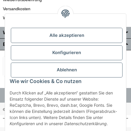
Versandkosten
Wir liefern auch in die Schweiz
Wo Sie uns finden
Alle akzeptieren
Bezahlung & Versand
Konfigurieren
Ablehnen
Wie wir Cookies & Co nutzen
Durch Klicken auf „Alle akzeptieren“ gestatten Sie den
Einsatz folgender Dienste auf unserer Website:
ReCaptcha, Brevo, Brevo, dash.bar, Google Fonts. Sie
© Holzner-Trading GmbH&Co KG
Besucherzähler: 3513514
können die Einstellung jederzeit ändern (Fingerabdruck-
Icon links unten). Weitere Details finden Sie unter
Konfigurieren
und in unserer
Datenschutzerklärung
.