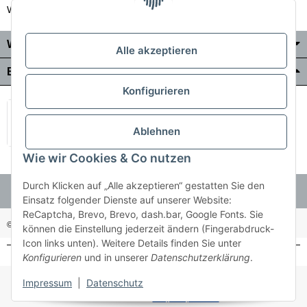
Wir liefern auch in die Schweiz
Wo Sie uns finden
Alle akzeptieren
Bezahlung & Versand
Konfigurieren
Ablehnen
Wie wir Cookies & Co nutzen
Durch Klicken auf „Alle akzeptieren“ gestatten Sie den
Einsatz folgender Dienste auf unserer Website:
ReCaptcha, Brevo, Brevo, dash.bar, Google Fonts. Sie
© Holzner-Trading GmbH&Co KG
Besucherzähler: 3512485
können die Einstellung jederzeit ändern (Fingerabdruck-
Icon links unten). Weitere Details finden Sie unter
Konfigurieren
und in unserer
Datenschutzerklärung
.
* Alle Preise inkl. gesetzlicher USt., zzgl.
Versand
Impressum
|
Datenschutz
Made with ♥ with
easyTemplate360