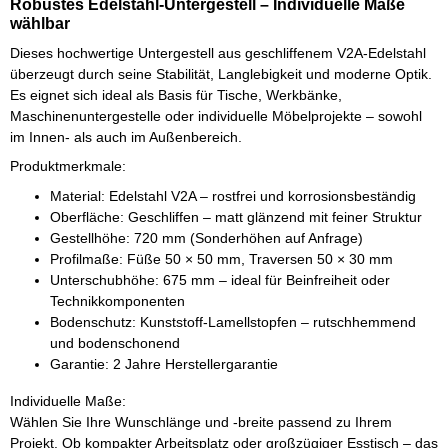
Robustes Edelstahl-Untergestell – Individuelle Maße
wählbar
Dieses hochwertige Untergestell aus geschliffenem V2A-Edelstahl
überzeugt durch seine Stabilität, Langlebigkeit und moderne Optik.
Es eignet sich ideal als Basis für Tische, Werkbänke,
Maschinenuntergestelle oder individuelle Möbelprojekte – sowohl
im Innen- als auch im Außenbereich.
Produktmerkmale:
Material: Edelstahl V2A – rostfrei und korrosionsbeständig
Oberfläche: Geschliffen – matt glänzend mit feiner Struktur
Gestellhöhe: 720 mm (Sonderhöhen auf Anfrage)
Profilmaße: Füße 50 × 50 mm, Traversen 50 × 30 mm
Unterschubhöhe: 675 mm – ideal für Beinfreiheit oder
Technikkomponenten
Bodenschutz: Kunststoff-Lamellstopfen – rutschhemmend
und bodenschonend
Garantie: 2 Jahre Herstellergarantie
Individuelle Maße:
Wählen Sie Ihre Wunschlänge und -breite passend zu Ihrem
Projekt. Ob kompakter Arbeitsplatz oder großzügiger Esstisch – das