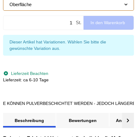
Oberfläche
St.
In den Warenkorb
x
Dieser Artikel hat Variationen. Wählen Sie bitte die
gewünschte Variation aus.
Lieferzeit Beachten
Lieferzeit: ca 6-10 Tage
ÖNNEN PULVERBESCHICHTET WERDEN - JEDOCH LÄNGERE LIEF
Beschreibung
Bewertungen
Angebot a