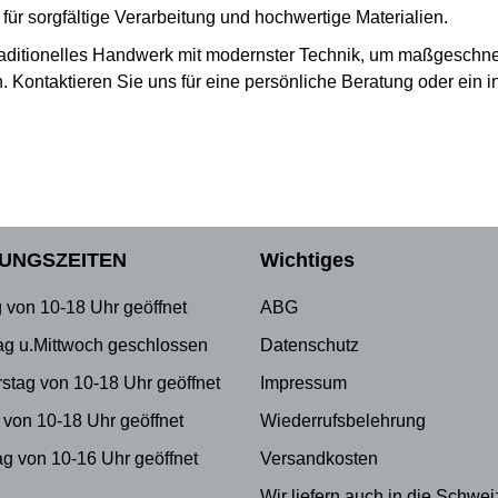
 für sorgfältige Verarbeitung und hochwertige Materialien.
raditionelles Handwerk mit modernster Technik, um maßgeschnei
 Kontaktieren Sie uns für eine persönliche Beratung oder ein in
UNGSZEITEN
Wichtiges
 von 10-18 Uhr geöffnet
ABG
ag u.Mittwoch geschlossen
Datenschutz
stag von 10-18 Uhr geöffnet
Impressum
 von 10-18 Uhr geöffnet
Wiederrufsbelehrung
g von 10-16 Uhr geöffnet
Versandkosten
Wir liefern auch in die Schwei