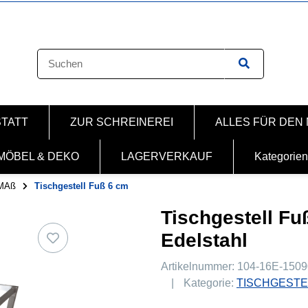
STATT
ZUR SCHREINEREI
ALLES FÜR DEN
MÖBEL & DEKO
LAGERVERKAUF
Kategorien
MAß
Tischgestell Fuß 6 cm
Tischgestell Fu
Edelstahl
Artikelnummer:
104-16E-1509
Kategorie:
TISCHGESTE