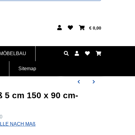
€ 0,00
 MÖBELBAU
Sitemap
ß 5 cm 150 x 90 cm-
0
LLE NACH MAß