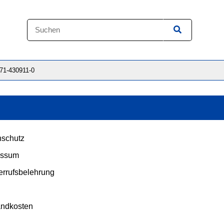
871-430911-0
schutz
essum
rrufsbelehrung
andkosten