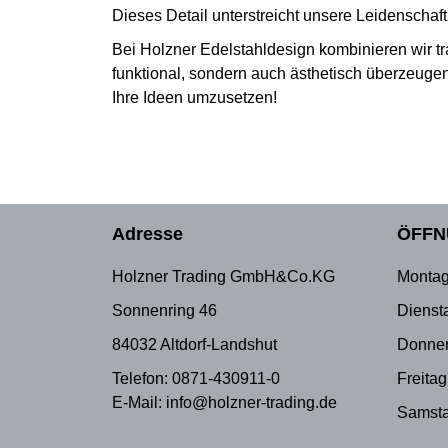
Dieses Detail unterstreicht unsere Leidenschaft
Bei Holzner Edelstahldesign kombinieren wir t
funktional, sondern auch ästhetisch überzeugen.
Ihre Ideen umzusetzen!
Adresse
ÖFFN
Holzner Trading GmbH&Co.KG
Montag
Sonnenring 46
Dienst
84032 Altdorf-Landshut
Donner
Telefon: 0871-430911-0
Freitag
E-Mail: info@holzner-trading.de
Samsta