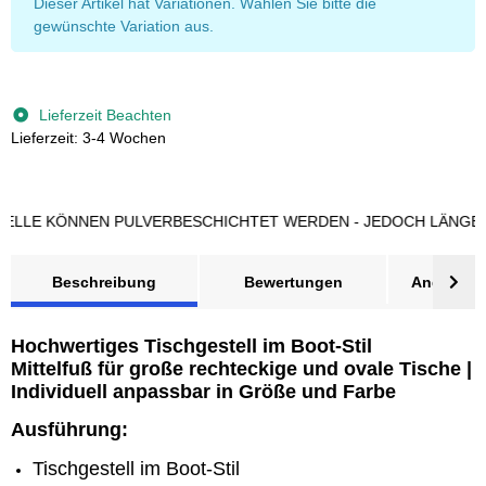
x
Dieser Artikel hat Variationen. Wählen Sie bitte die
gewünschte Variation aus.
Lieferzeit Beachten
Lieferzeit: 3-4 Wochen
E KÖNNEN PULVERBESCHICHTET WERDEN - JEDOCH LÄNGERE L
Beschreibung
Bewertungen
Angebot a
Hochwertiges Tischgestell im Boot-Stil
Mittelfuß für große rechteckige und ovale Tische |
Individuell anpassbar in Größe und Farbe
Ausführung:
Tischgestell im Boot-Stil