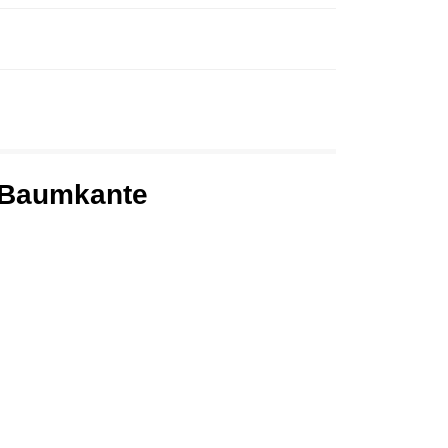
r Baumkante
.