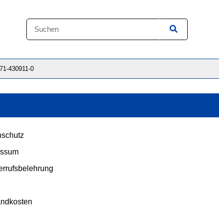
871-430911-0
schutz
essum
rrufsbelehrung
andkosten