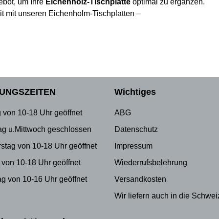
ebot, um Ihre
Eichenholz-Tischplatte
optimal zu ergänzen.
it mit unseren Eichenholm-Tischplatten –
UNGSZEITEN
Wichtiges
 von 10-18 Uhr geöffnet
ABG
ag u.Mittwoch geschlossen
Datenschutz
stag von 10-18 Uhr geöffnet
Impressum
 von 10-18 Uhr geöffnet
Wiederrufsbelehrung
g von 10-16 Uhr geöffnet
Versandkosten
Wir liefern auch in die Schwei