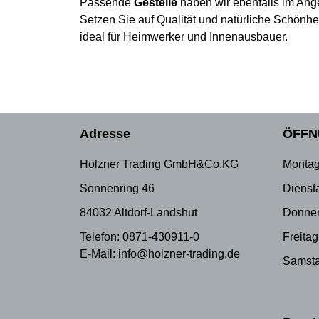
Passende
Gestelle
haben wir ebenfalls im Ang
Setzen Sie auf Qualität und natürliche Schönhe
ideal für Heimwerker und Innenausbauer.
Adresse
ÖFFN
Holzner Trading GmbH&Co.KG
Montag
Sonnenring 46
Dienst
84032 Altdorf-Landshut
Donner
Telefon: 0871-430911-0
Freitag
E-Mail: info@holzner-trading.de
Samsta