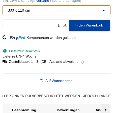
inkl. 19% USt. , zzgl.
Versand
(Bestand abfragen)
300 x 110 cm
St.
In den Warenkorb
Loading...
Komponenten werden geladen ...
Lieferzeit Beachten
Lieferzeit: 3-4 Wochen
Zustelldauer:
1 - 3
(DE - Ausland abweichend)
Auf Wunschzettel
E KÖNNEN PULVERBESCHICHTET WERDEN - JEDOCH LÄNGERE LI
Beschreibung
Bewertungen
Angebot a