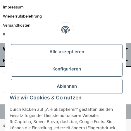
Impressum
Wiederrufsbelehrung
Versandkosten
Wir liefern auch in die Schweiz
Wo Sie uns finden
Alle akzeptieren
Bezahlung & Versand
Konfigurieren
Ablehnen
Wie wir Cookies & Co nutzen
Durch Klicken auf „Alle akzeptieren“ gestatten Sie den
Einsatz folgender Dienste auf unserer Website:
ReCaptcha, Brevo, Brevo, dash.bar, Google Fonts. Sie
© Holzner-Trading GmbH&Co KG
Besucherzähler: 3510286
können die Einstellung jederzeit ändern (Fingerabdruck-