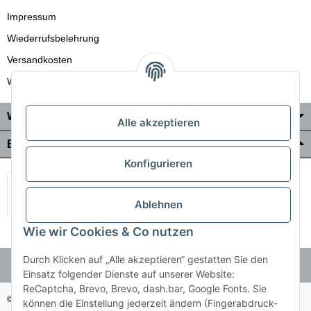
Impressum
Wiederrufsbelehrung
Versandkosten
Wir liefern auch in die Schweiz
Wo Sie uns finden
Alle akzeptieren
Bezahlung & Versand
Konfigurieren
Ablehnen
Wie wir Cookies & Co nutzen
Durch Klicken auf „Alle akzeptieren“ gestatten Sie den
Einsatz folgender Dienste auf unserer Website:
ReCaptcha, Brevo, Brevo, dash.bar, Google Fonts. Sie
© Holzner-Trading GmbH&Co KG
Besucherzähler: 3509264
können die Einstellung jederzeit ändern (Fingerabdruck-