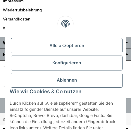
Impressum
Wiederrufsbelehrung
Versandkosten
Wir liefern auch in die Schweiz
Wo Sie uns finden
Alle akzeptieren
Bezahlung & Versand
Konfigurieren
Ablehnen
Wie wir Cookies & Co nutzen
Durch Klicken auf „Alle akzeptieren“ gestatten Sie den
Einsatz folgender Dienste auf unserer Website:
ReCaptcha, Brevo, Brevo, dash.bar, Google Fonts. Sie
© Holzner-Trading GmbH&Co KG
Besucherzähler: 3510286
können die Einstellung jederzeit ändern (Fingerabdruck-
Icon links unten). Weitere Details finden Sie unter