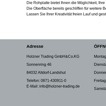
Die Rohplatte bietet Ihnen die Möglichkeit, Ihr
Die Oberfläche bereits geschliffen für weitere B
Lassen Sie Ihrer Kreativität freien Lauf und g
Adresse
ÖFFN
Holzner Trading GmbH&Co.KG
Montag
Sonnenring 46
Dienst
84032 Altdorf-Landshut
Donner
Telefon: 0871-430911-0
Freitag
E-Mail: info@holzner-trading.de
Samsta