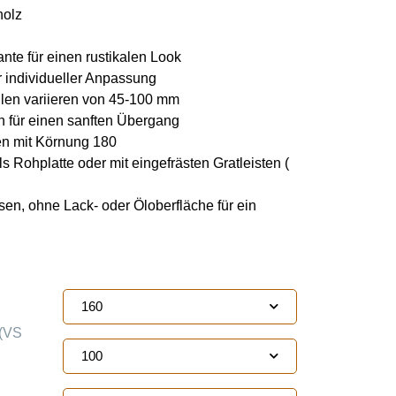
holz
te für einen rustikalen Look
individueller Anpassung
llen variieren von 45-100 mm
n für einen sanften Übergang
en mit Körnung 180
s Rohplatte oder mit eingefrästen Gratleisten (
en, ohne Lack- oder Öloberfläche für ein
160
(VS
100