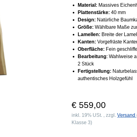
Material:
Massives Eichen
Plattenstärke:
40 mm
Design:
Natürliche Baumkan
Größe:
Wählbare Maße zur 
Lamellen:
Breite der Lame
Kanten:
Vorgefräste Kante
Oberfläche:
Fein geschliff
Bearbeitung
: Wahlweise al
2 Stück
Fertigstellung:
Naturbelass
authentisches Holzgefühl
€ 559,00
inkl. 19% USt. , zzgl.
Versand
Klasse 3)