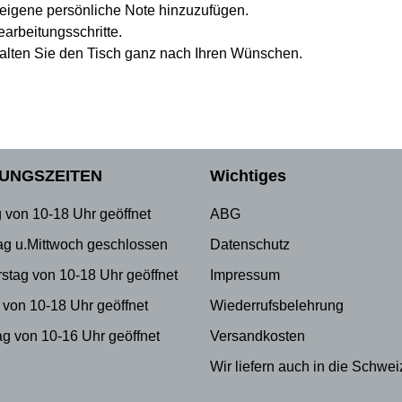
e eigene persönliche Note hinzuzufügen.
earbeitungsschritte.
estalten Sie den Tisch ganz nach Ihren Wünschen.
UNGSZEITEN
Wichtiges
 von 10-18 Uhr geöffnet
ABG
ag u.Mittwoch geschlossen
Datenschutz
stag von 10-18 Uhr geöffnet
Impressum
 von 10-18 Uhr geöffnet
Wiederrufsbelehrung
g von 10-16 Uhr geöffnet
Versandkosten
Wir liefern auch in die Schwei