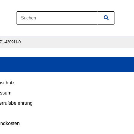
871-430911-0
schutz
essum
rrufsbelehrung
andkosten