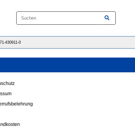
871-430911-0
schutz
essum
rrufsbelehrung
andkosten