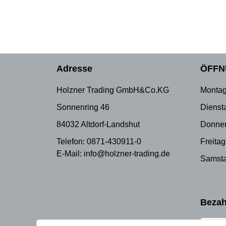
Adresse
ÖFFN
Holzner Trading GmbH&Co.KG
Montag
Sonnenring 46
Dienst
84032 Altdorf-Landshut
Donner
Telefon: 0871-430911-0
Freitag
E-Mail: info@holzner-trading.de
Samsta
Bezah