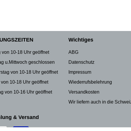
UNGSZEITEN
Wichtiges
 von 10-18 Uhr geöffnet
ABG
ag u.Mittwoch geschlossen
Datenschutz
stag von 10-18 Uhr geöffnet
Impressum
 von 10-18 Uhr geöffnet
Wiederrufsbelehrung
g von 10-16 Uhr geöffnet
Versandkosten
Wir liefern auch in die Schwei
lung & Versand