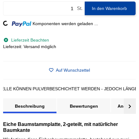
St.
In den Warenkorb
Komponenten werden geladen ...
Loading...
Lieferzeit Beachten
Lieferzeit: Versand möglich
Auf Wunschzettel
E KÖNNEN PULVERBESCHICHTET WERDEN - JEDOCH LÄNGERE L
Beschreibung
Bewertungen
Angebot a
Eiche Baumstammplatte, 2-geteilt, mit natürlicher
Baumkante