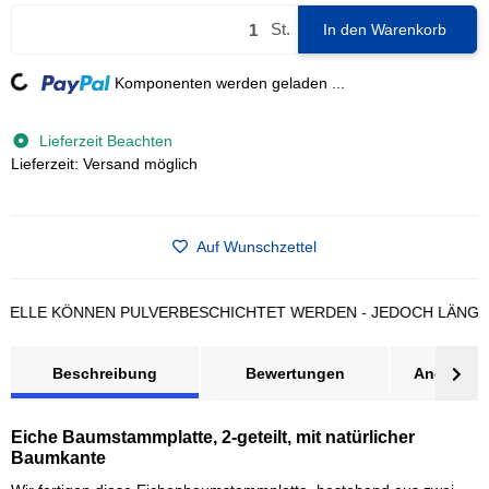
St.
In den Warenkorb
Komponenten werden geladen ...
Loading...
Lieferzeit Beachten
Lieferzeit: Versand möglich
Auf Wunschzettel
LE KÖNNEN PULVERBESCHICHTET WERDEN - JEDOCH LÄNGERE L
Beschreibung
Bewertungen
Angebot a
Eiche Baumstammplatte, 2-geteilt, mit natürlicher
Baumkante