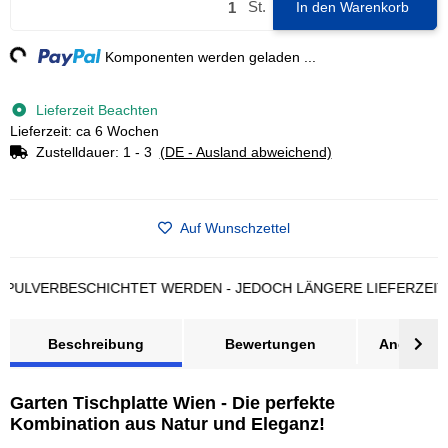
St.
In den Warenkorb
ng...
Komponenten werden geladen ...
Lieferzeit Beachten
Lieferzeit: ca 6 Wochen
Zustelldauer:
1 - 3
(DE - Ausland abweichend)
Auf Wunschzettel
ERBESCHICHTET WERDEN - JEDOCH LÄNGERE LIEFERZEIT BEA
Beschreibung
Bewertungen
Angebot a
Garten Tischplatte Wien - Die perfekte
Kombination aus Natur und Eleganz!