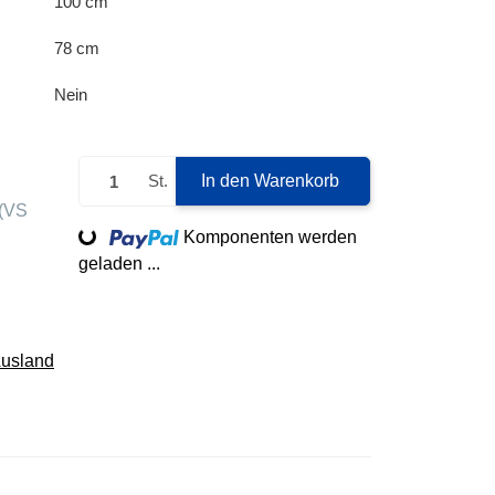
100 cm
78 cm
Nein
St.
In den Warenkorb
(VS
Loading...
Komponenten werden
geladen ...
Ausland