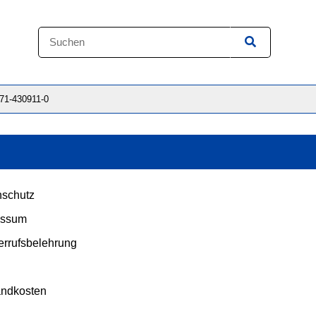
871-430911-0
schutz
essum
rrufsbelehrung
andkosten