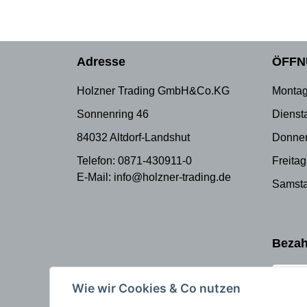
Adresse
ÖFFN
Holzner Trading GmbH&Co.KG
Montag
Sonnenring 46
Dienst
84032 Altdorf-Landshut
Donner
Telefon: 0871-430911-0
Freitag
E-Mail: info@holzner-trading.de
Samsta
Bezah
Wie wir Cookies & Co nutzen