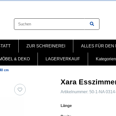
STATT
ZUR SCHREINEREI
ALLES FÜR DEN
MÖBEL & DEKO
LAGERVERKAUF
Kategorien
40 cm
Xara Esszimmer
Artikelnummer:
50-1-NA 0314
Länge