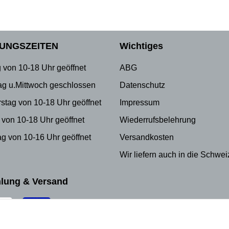
UNGSZEITEN
Wichtiges
 von 10-18 Uhr geöffnet
ABG
ag u.Mittwoch geschlossen
Datenschutz
stag von 10-18 Uhr geöffnet
Impressum
 von 10-18 Uhr geöffnet
Wiederrufsbelehrung
g von 10-16 Uhr geöffnet
Versandkosten
Wir liefern auch in die Schwei
lung & Versand