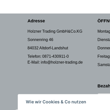
Adresse
ÖFFN
Holzner Trading GmbH&Co.KG
Montag
Sonnenring 46
Dienst
84032 Altdorf-Landshut
Donner
Telefon: 0871-430911-0
Freitag
E-Mail: info@holzner-trading.de
Samsta
Bezah
Wie wir Cookies & Co nutzen