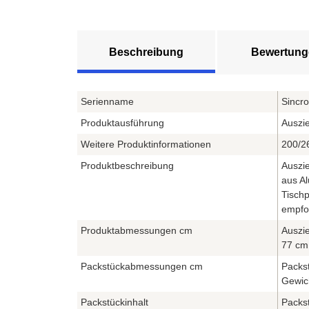
Beschreibung
Bewertung
Serienname
Sincro
Produktausführung
Auszie
Weitere Produktinformationen
200/2
Produktbeschreibung
Auszie
aus Al
Tischp
empfo
Produktabmessungen cm
Auszie
77 cm
Packstückabmessungen cm
Packst
Gewic
Packstückinhalt
Packst