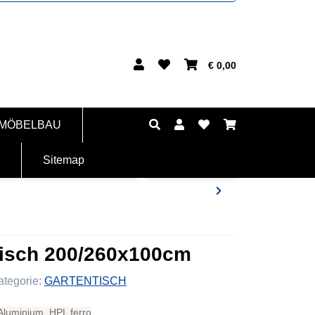
€ 0,00
 MÖBELBAU
Sitemap
tisch 200/260x100cm
ategorie:
GARTENTISCH
 Aluminium, HPL ferro