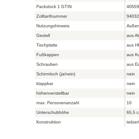
Packstück 1 GTIN
40559
Zolltarifnummer
94032
Nutzungshinweis
Außen
Gestell
aus Al
Tischplatte
aus HP
Fußkappen
aus Ku
Schrauben
aus Ed
Schirmloch (ja/nein)
nein
klappbar
nein
höhenverstellbar
nein
max. Personenanzahl
10
Unterschubhöhe
65,5 
Konstruktion
teilzer