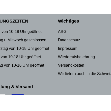
UNGSZEITEN
Wichtiges
 von 10-18 Uhr geöffnet
ABG
ag u.Mittwoch geschlossen
Datenschutz
stag von 10-18 Uhr geöffnet
Impressum
 von 10-18 Uhr geöffnet
Wiederrufsbelehrung
g von 10-16 Uhr geöffnet
Versandkosten
Wir liefern auch in die Schwei
lung & Versand