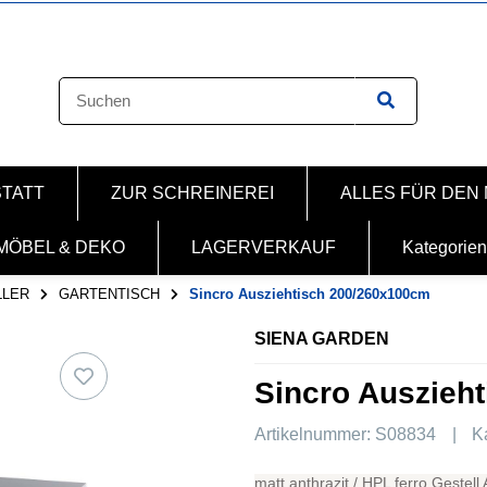
STATT
ZUR SCHREINEREI
ALLES FÜR DEN
MÖBEL & DEKO
LAGERVERKAUF
Kategorien
LLER
GARTENTISCH
Sincro Ausziehtisch 200/260x100cm
SIENA GARDEN
Sincro Auszieh
Artikelnummer:
S08834
K
matt anthrazit / HPL ferro Gestell