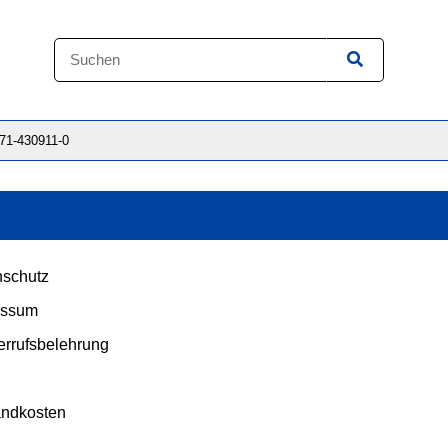
871-430911-0
schutz
essum
rrufsbelehrung
andkosten