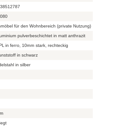
38512787
080
möbel für den Wohnbereich (private Nutzung)
uminium pulverbeschichtet in matt anthrazit
L in ferro, 10mm stark, rechteckig
nststoff in schwarz
elstahl in silber
cm
legt