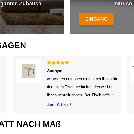
elegantes Zuhause
Nur sol
EINGANG
SAGEN
Anonym
wir wollten uns noch einmal bei Ihnen für
den tollen Tisch bedanken den wir bei
Ihnen bestellt haben. Der Tisch gefällt
r
uns wirklich ausgesprochen gut, er ist
Zum Artikel
super verarbeitet und die
Ausziehfunktion ist wirklich
ATT NACH MAß
nt.
hervorragend. Ihnen und Ihren Team