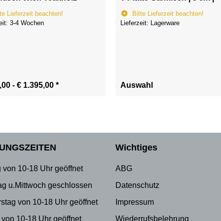
te Lieferzeit beachten!
Bitte Lieferzeit beachten!
zeit: 3-4 Wochen
Lieferzeit: Lagerware
,00 -
€ 1.395,00
*
Auswahl
UNGSZEITEN
Wichtiges
 von 10-18 Uhr geöffnet
ABG
ag u.Mittwoch geschlossen
Datenschutz
stag von 10-18 Uhr geöffnet
Impressum
 von 10-18 Uhr geöffnet
Wiederrufsbelehrung