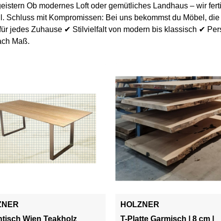
vielen Dank für diese tolle Arbeit. Mit
istern Ob modernes Loft oder gemütliches Landhaus – wir fer
herzlichen Grüßen Maria und André
l. Schluss mit Kompromissen: Bei uns bekommst du Möbel, die p
Albrecht
ür jedes Zuhause ✔ Stilvielfalt von modern bis klassisch ✔ Per
ach Maß.
m
mmt
ZNER
HOLZNER
ntisch Wien Teakholz
T-Platte Garmisch | 8 cm |