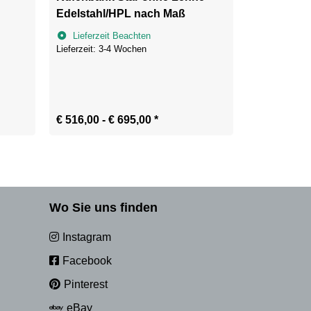
Edelstahl/HPL nach Maß
Edelstahl
Lieferzeit Beachten
Lieferzei
Lieferzeit: 3-4 Wochen
Lieferzeit: 3
€ 516,00 -
€ 695,00
*
€ 795,00 -
Wo Sie uns finden
Instagram
Facebook
Pinterest
eBay