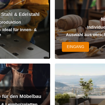
 Stahl & Edelstahl
M
nproduktion
Individu
Ideal für Innen- &
e
Auswahl aus versc
EINGANG
e für den Möbelbau
z & Leimholzplatten