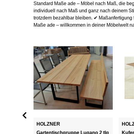
Die Verpackung war ebenfalls sehr
Standard Maße ade – Möbel nach Maß, die bege
professionell. Auf Palette angeliefert,
individuell nach Maß und ganz nach deinem Sti
Kantenschutz vorhanden, Ecken
trotzdem bezahlbar bleiben. ✔ Maßanfertigung f
Maße ade – willkommen in deiner Möbelwelt n
ebenfalls geschützt, Luftpolsterfolie u
die Tischbeine, hab insgesamt besti
eine 1/2 Stunde gebraucht um die
Schutzvorr. zu entfernen.
HOLZNER
HOL
Gartentischgruppe Lugano 2 tlg
Kufe