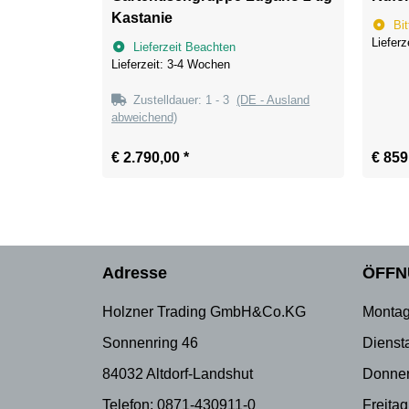
Kastanie
Bit
Liefer
Lieferzeit Beachten
Lieferzeit: 3-4 Wochen
Zustelldauer:
1 - 3
(DE - Ausland
abweichend)
€ 2.790,00
*
€ 859
Adresse
ÖFFN
Holzner Trading GmbH&Co.KG
Montag
Sonnenring 46
Dienst
84032 Altdorf-Landshut
Donner
Telefon: 0871-430911-0
Freitag