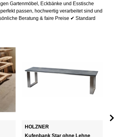
tigen Gartenmöbel, Eckbänke und Esstische
erfekt passen, hochwertig verarbeitet sind und
sönliche Beratung & faire Preise ✔ Standard
HOLZNER
HOLZNER
Kufenbank Star ohne Lehne
Gartenban