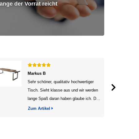
ange der Vorrat reicht
Markus B
Sehr schöner, qualitativ hochwertiger
Tisch. Sieht klasse aus und wir werden
lange Spaß daran haben glaube ich. Die
Bestellung und Lieferung waren völlig
Zum Artikel
unkompliziert. Macht weiter so. Werde
euch empfehlen. Viele Grüße aus
Thüringen.