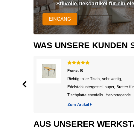
Stilvolle Dekoartikel für ein 
EINGANG
WAS UNSERE KUNDEN 
Franz. B
eis, genau
Richtig toller Tisch, sehr wertig,
Edelstahluntergestell super, Bretter für
Tischplatte ebenfalls. Hervorragende
Handarbeit. Ich kann den Hersteller nu
Zum Artikel
weitermpfehlen. Wg. kleiner
Lieferverzögerung auch persönlicher
AUS UNSERER WERKST
Kontakt, sehr sympathisch und effizie