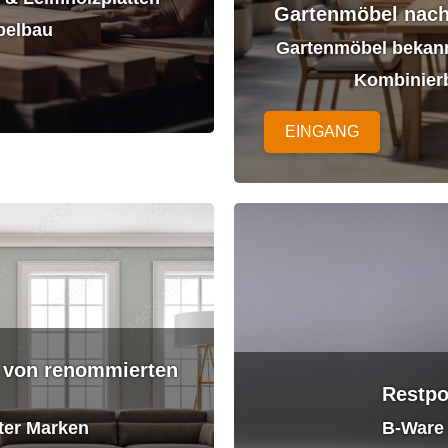
Gartenmöbel nach 
belbau
Gartenmöbel bekannt
Kombinierb
EINGANG
l von renommierten
Restpo
ter Marken
B-Ware 