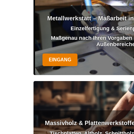
Metallwerkstatt – Maßarbeit in
Einzelfertigung & Serie
Maßgenau nach Ihren Vorgaben - 
Außenbereich
EINGANG
Massivholz & Plattenwerkstoff
Tischplatten, Altholz, Schnitthol