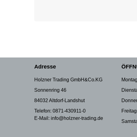
Adresse
ÖFFN
Holzner Trading GmbH&Co.KG
Montag
Sonnenring 46
Dienst
84032 Altdorf-Landshut
Donner
Telefon: 0871-430911-0
Freitag
E-Mail: info@holzner-trading.de
Samsta