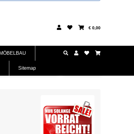
€ 0,00
 MÖBELBAU
Sitemap