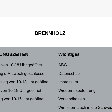
BRENNHOLZ
UNGSZEITEN
Wichtiges
 von 10-18 Uhr geöffnet
ABG
ag u.Mittwoch geschlossen
Datenschutz
stag von 10-18 Uhr geöffnet
Impressum
 von 10-18 Uhr geöffnet
Wiederrufsbelehrung
g von 10-16 Uhr geöffnet
Versandkosten
Wir liefern auch in die Schwei