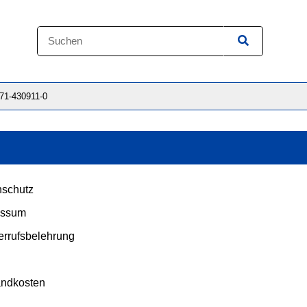
871-430911-0
schutz
essum
rrufsbelehrung
andkosten