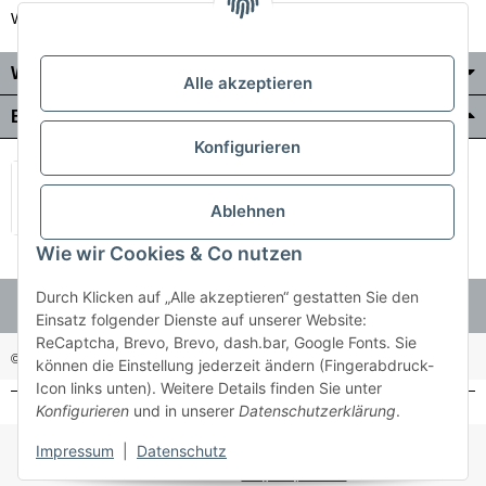
Wir liefern auch in die Schweiz
Wo Sie uns finden
Alle akzeptieren
Bezahlung & Versand
Konfigurieren
Ablehnen
Wie wir Cookies & Co nutzen
Durch Klicken auf „Alle akzeptieren“ gestatten Sie den
Einsatz folgender Dienste auf unserer Website:
ReCaptcha, Brevo, Brevo, dash.bar, Google Fonts. Sie
© Holzner-Trading GmbH&Co KG
Besucherzähler: 3511255
können die Einstellung jederzeit ändern (Fingerabdruck-
Icon links unten). Weitere Details finden Sie unter
Konfigurieren
und in unserer
Datenschutzerklärung
.
* Alle Preise inkl. gesetzlicher USt., zzgl.
Versand
Impressum
|
Datenschutz
Made with ♥ with
easyTemplate360