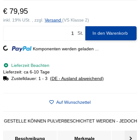
€ 79,95
inkl. 19% USt. , zzgl.
Versand
(VS Klasse 2)
St.
In den Warenkorb
ng...
Komponenten werden geladen ...
Lieferzeit Beachten
Lieferzeit: ca 6-10 Tage
Zustelldauer:
1 - 3
(DE - Ausland abweichend)
Auf Wunschzettel
TELLE KÖNNEN PULVERBESCHICHTET WERDEN - JEDOCH LÄNGER
Beschreibung
Merkmale
Bewer