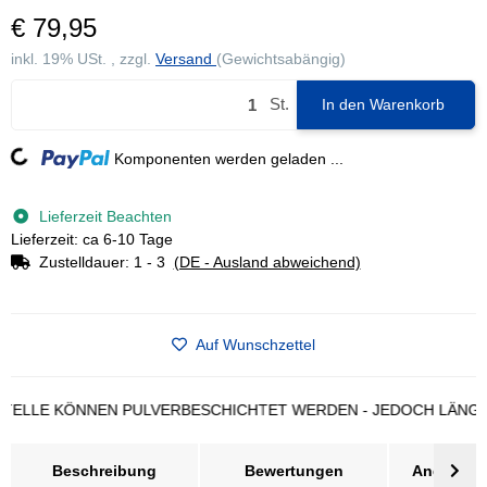
€ 79,95
inkl. 19% USt. , zzgl.
Versand
(Gewichtsabängig)
St.
In den Warenkorb
ng...
Komponenten werden geladen ...
Lieferzeit Beachten
Lieferzeit: ca 6-10 Tage
Zustelldauer:
1 - 3
(DE - Ausland abweichend)
Auf Wunschzettel
 KÖNNEN PULVERBESCHICHTET WERDEN - JEDOCH LÄNGERE LI
Beschreibung
Bewertungen
Angebot a