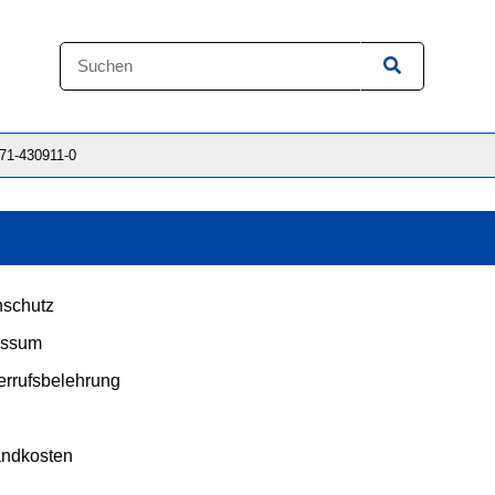
871-430911-0
schutz
essum
rrufsbelehrung
andkosten