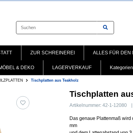
STATT
ZUR SCHREINEREI
ALLES FÜR DEN
MÖBEL & DEKO
LAGERVERKAUF
Kategorien
OLZPLATTEN
Tischplatten aus Teakholz
Tischplatten au
Artikelnummer:
42-1-12080
Das genaue Plattenmaß wird d
mm
und dem Lattenabstand von 3