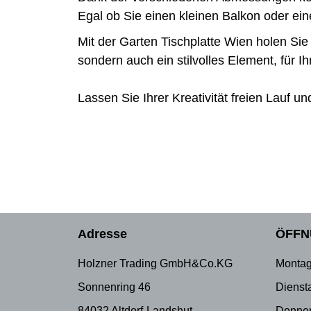
Egal ob Sie einen kleinen Balkon oder ein
Mit der Garten Tischplatte Wien holen Sie 
sondern auch ein stilvolles Element, für 
Lassen Sie Ihrer Kreativität freien Lauf u
Adresse
ÖFFN
Holzner Trading GmbH&Co.KG
Montag
Sonnenring 46
Dienst
84032 Altdorf-Landshut
Donner