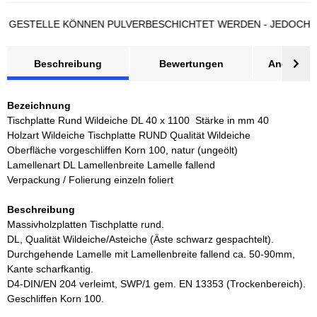
STELLE KÖNNEN PULVERBESCHICHTET WERDEN - JEDOCH LÄNG
Beschreibung
Bewertungen
Angebot a
Bezeichnung
Tischplatte Rund Wildeiche DL 40 x 1100 Stärke in mm 40
Holzart Wildeiche Tischplatte RUND Qualität Wildeiche
Oberfläche vorgeschliffen Korn 100, natur (ungeölt)
Lamellenart DL Lamellenbreite Lamelle fallend
Verpackung / Folierung einzeln foliert
Beschreibung
Massivholzplatten Tischplatte rund.
DL, Qualität Wildeiche/Asteiche (Äste schwarz gespachtelt).
Durchgehende Lamelle mit Lamellenbreite fallend ca. 50-90mm,
Kante scharfkantig.
D4-DIN/EN 204 verleimt, SWP/1 gem. EN 13353 (Trockenbereich).
Geschliffen Korn 100.