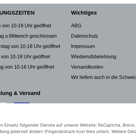
UNGSZEITEN
Wichtiges
 von 10-18 Uhr geöffnet
ABG
ag u.Mittwoch geschlossen
Datenschutz
stag von 10-18 Uhr geöffnet
Impressum
 von 10-18 Uhr geöffnet
Wiederrufsbelehrung
g von 10-16 Uhr geöffnet
Versandkosten
Wir liefern auch in die Schwei
lung & Versand
den Einsatz folgender Dienste auf unserer Website: ReCaptcha, Brevo,
llung jederzeit ändern (Fingerabdruck-Icon links unten). Weitere Deta