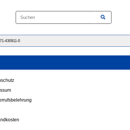
871-430911-0
schutz
essum
rrufsbelehrung
andkosten