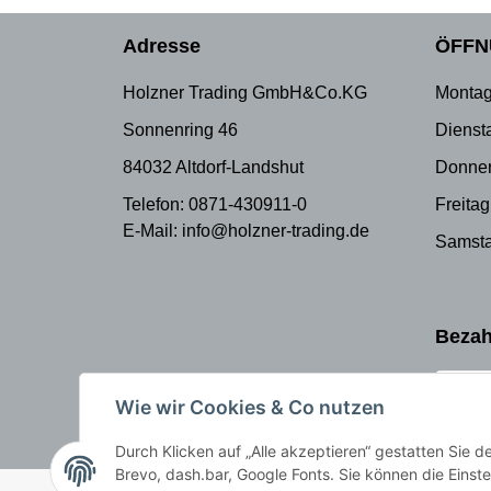
Adresse
ÖFFN
Holzner Trading GmbH&Co.KG
Montag
Sonnenring 46
Dienst
84032 Altdorf-Landshut
Donner
Telefon: 0871-430911-0
Freitag
E-Mail: info@holzner-trading.de
Samsta
Bezah
Wie wir Cookies & Co nutzen
Durch Klicken auf „Alle akzeptieren“ gestatten Sie 
Brevo, dash.bar, Google Fonts. Sie können die Einste