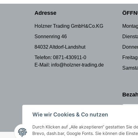
Adresse
ÖFFN
Holzner Trading GmbH&Co.KG
Montag
Sonnenring 46
Dienst
84032 Altdorf-Landshut
Donner
Telefon: 0871-430911-0
Freitag
E-Mail: info@holzner-trading.de
Samsta
Bezah
Wie wir Cookies & Co nutzen
Durch Klicken auf „Alle akzeptieren“ gestatten Sie 
Brevo, dash.bar, Google Fonts. Sie können die Einste