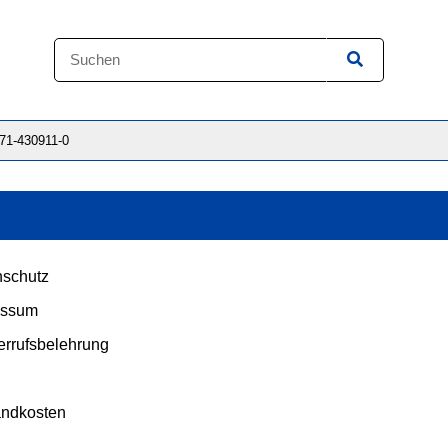
871-430911-0
schutz
essum
rrufsbelehrung
andkosten