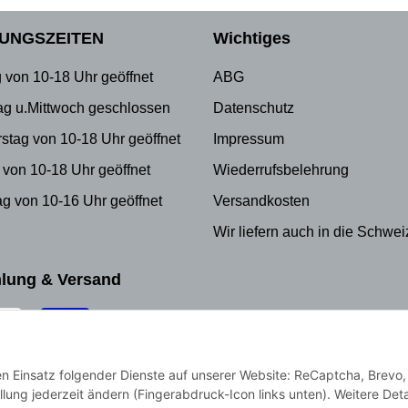
UNGSZEITEN
Wichtiges
 von 10-18 Uhr geöffnet
ABG
ag u.Mittwoch geschlossen
Datenschutz
stag von 10-18 Uhr geöffnet
Impressum
 von 10-18 Uhr geöffnet
Wiederrufsbelehrung
g von 10-16 Uhr geöffnet
Versandkosten
Wir liefern auch in die Schwei
lung & Versand
den Einsatz folgender Dienste auf unserer Website: ReCaptcha, Brevo,
llung jederzeit ändern (Fingerabdruck-Icon links unten). Weitere Deta