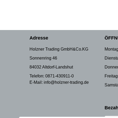
Adresse
ÖFFN
Holzner Trading GmbH&Co.KG
Montag
Sonnenring 46
Dienst
84032 Altdorf-Landshut
Donner
Telefon: 0871-430911-0
Freitag
E-Mail: info@holzner-trading.de
Samsta
Bezah