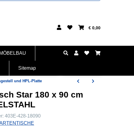
€ 0,00
 MÖBELBAU
Sitemap
gestell und HPL-Platte
sch Star 180 x 90 cm
DELSTAHL
er:
403E-428-18090
ARTENTISCHE