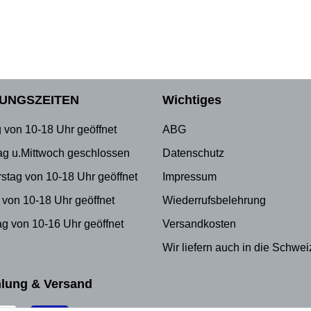
UNGSZEITEN
Wichtiges
 von 10-18 Uhr geöffnet
ABG
ag u.Mittwoch geschlossen
Datenschutz
stag von 10-18 Uhr geöffnet
Impressum
 von 10-18 Uhr geöffnet
Wiederrufsbelehrung
g von 10-16 Uhr geöffnet
Versandkosten
Wir liefern auch in die Schwei
lung & Versand