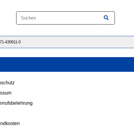
871-430911-0
schutz
essum
rrufsbelehrung
andkosten