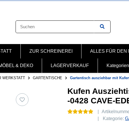
STATT
ZUR SCHREINEREI
ALLES FÜR DEN
MÖBEL & DEKO
LAGERVERKAUF
Kategorien
R WERKSTATT
GARTENTISCHE
Gartentisch ausziehbar mit Kufen
Kufen Ausziehti
-0428 CAVE-E
Artikelnumm
Kategorie:
G