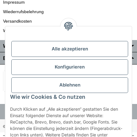
Impressum
Wiederrufsbelehrung
Versandkosten
Wir liefern auch in die Schweiz
Wo Sie uns finden
Alle akzeptieren
Bezahlung & Versand
Konfigurieren
Ablehnen
Wie wir Cookies & Co nutzen
Durch Klicken auf „Alle akzeptieren“ gestatten Sie den
Einsatz folgender Dienste auf unserer Website:
ReCaptcha, Brevo, Brevo, dash.bar, Google Fonts. Sie
© Holzner-Trading GmbH&Co KG
Besucherzähler: 3512485
können die Einstellung jederzeit ändern (Fingerabdruck-
Icon links unten). Weitere Details finden Sie unter