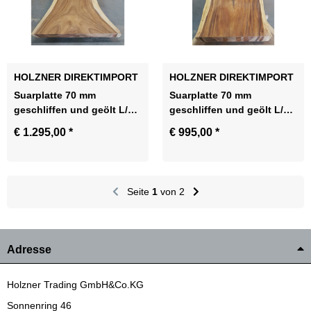
HOLZNER DIREKTIMPORT
HOLZNER DIREKTIMPORT
Suarplatte 70 mm
Suarplatte 70 mm
geschliffen und geölt L/B
geschliffen und geölt L/B
280 X 104/68/67
285 X 105/73/73
€ 1.295,00
*
€ 995,00
*
Seite
1
von 2
Adresse
Holzner Trading GmbH&Co.KG
Sonnenring 46