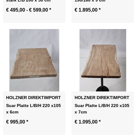
stark L/B 200 x 50 cm
190/160 x 9 cm
€ 495,00 -
€ 599,00
*
€ 1.895,00
*
Obefläche
Zum Artikel
HOLZNER DIREKTIMPORT
HOLZNER DIREKTIMPORT
Suar Platte L/B/H 220 x105
Suar Platte L/B/H 220 x105
x 6cm
x 7cm
€ 995,00
*
€ 1.095,00
*