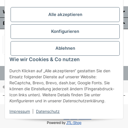
Wo Sie uns finden
Alle akzeptieren
Bezahlung & Versand
Konfigurieren
Ablehnen
Wie wir Cookies & Co nutzen
Durch Klicken auf „Alle akzeptieren“ gestatten Sie den
Einsatz folgender Dienste auf unserer Website:
ReCaptcha, Brevo, Brevo, dash.bar, Google Fonts. Sie
© Holzner-Trading GmbH&Co KG
Besucherzähler: 3511255
können die Einstellung jederzeit ändern (Fingerabdruck-
Icon links unten). Weitere Details finden Sie unter
Konfigurieren
und in unserer
Datenschutzerklärung
.
* Alle Preise inkl. gesetzlicher USt., zzgl.
Versand
Impressum
|
Datenschutz
Made with ♥ with
easyTemplate360
Powered by
JTL-Shop