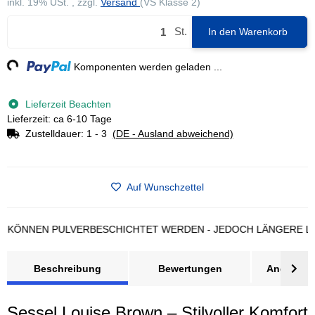
inkl. 19% USt. , zzgl.
Versand
(VS Klasse 2)
St.
In den Warenkorb
g...
Komponenten werden geladen ...
Lieferzeit Beachten
Lieferzeit: ca 6-10 Tage
Zustelldauer:
1 - 3
(DE - Ausland abweichend)
Auf Wunschzettel
NNEN PULVERBESCHICHTET WERDEN - JEDOCH LÄNGERE LIEFER
Beschreibung
Bewertungen
Angebot a
Sessel Louise Brown – Stilvoller Komfort