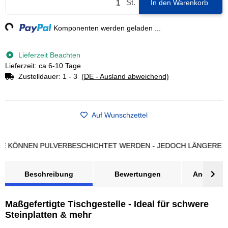
St.
In den Warenkorb
g...
Komponenten werden geladen ...
Lieferzeit Beachten
Lieferzeit: ca 6-10 Tage
Zustelldauer:
1 - 3
(DE - Ausland abweichend)
Auf Wunschzettel
ÖNNEN PULVERBESCHICHTET WERDEN - JEDOCH LÄNGERE LIEFE
Beschreibung
Bewertungen
Angebot a
Maßgefertigte Tischgestelle - Ideal für schwere
Steinplatten & mehr