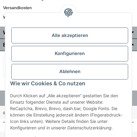
Versandkosten
Wir liefern auch in die Schweiz
Wo Sie uns finden
Alle akzeptieren
Bezahlung & Versand
Konfigurieren
Ablehnen
Wie wir Cookies & Co nutzen
Durch Klicken auf „Alle akzeptieren“ gestatten Sie den
Einsatz folgender Dienste auf unserer Website:
ReCaptcha, Brevo, Brevo, dash.bar, Google Fonts. Sie
© Holzner-Trading GmbH&Co KG
Besucherzähler: 3510286
können die Einstellung jederzeit ändern (Fingerabdruck-
Icon links unten). Weitere Details finden Sie unter
Konfigurieren
und in unserer
Datenschutzerklärung
.