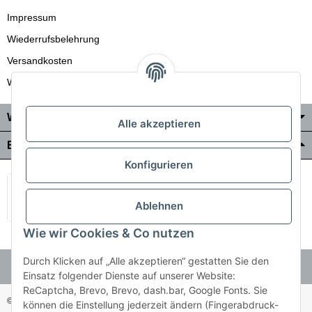
Impressum
Wiederrufsbelehrung
Versandkosten
Wir liefern auch in die Schweiz
Wo Sie uns finden
Alle akzeptieren
Bezahlung & Versand
Konfigurieren
Ablehnen
Wie wir Cookies & Co nutzen
Durch Klicken auf „Alle akzeptieren“ gestatten Sie den
Einsatz folgender Dienste auf unserer Website:
ReCaptcha, Brevo, Brevo, dash.bar, Google Fonts. Sie
© Holzner-Trading GmbH&Co KG
Besucherzähler: 3511255
können die Einstellung jederzeit ändern (Fingerabdruck-