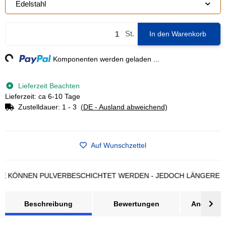
Edelstahl
St.
In den Warenkorb
ng...
Komponenten werden geladen ...
Lieferzeit Beachten
Lieferzeit: ca 6-10 Tage
Zustelldauer:
1 - 3
(DE - Ausland abweichend)
Auf Wunschzettel
NNEN PULVERBESCHICHTET WERDEN - JEDOCH LÄNGERE LIEFER
Beschreibung
Bewertungen
Angebot a