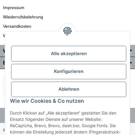
Impressum
Wiederrufsbelehrung
Versandkosten
Wir liefern auch in die Schweiz
Wo Sie uns finden
Alle akzeptieren
Bezahlung & Versand
Konfigurieren
Ablehnen
Wie wir Cookies & Co nutzen
Durch Klicken auf „Alle akzeptieren“ gestatten Sie den
Einsatz folgender Dienste auf unserer Website:
ReCaptcha, Brevo, Brevo, dash.bar, Google Fonts. Sie
© Holzner-Trading GmbH&Co KG
Besucherzähler: 3513514
können die Einstellung jederzeit ändern (Fingerabdruck-