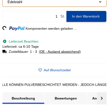
Edelstahl
St.
In den Warenkorb
g...
Komponenten werden geladen ...
Lieferzeit Beachten
Lieferzeit: ca 6-10 Tage
Zustelldauer:
1 - 3
(DE - Ausland abweichend)
Auf Wunschzettel
 KÖNNEN PULVERBESCHICHTET WERDEN - JEDOCH LÄNGERE LIE
Beschreibung
Bewertungen
Angebot a