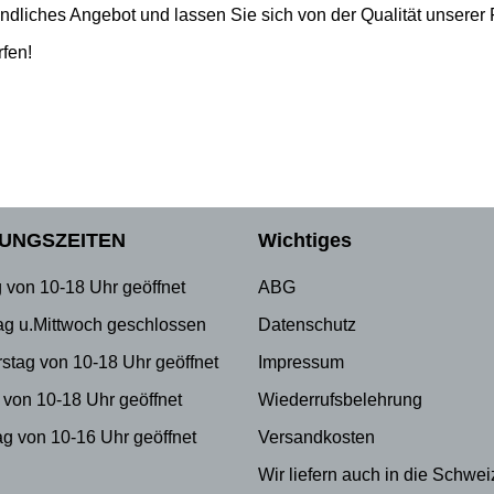
indliches Angebot und lassen Sie sich von der Qualität unsere
rfen!
UNGSZEITEN
Wichtiges
 von 10-18 Uhr geöffnet
ABG
ag u.Mittwoch geschlossen
Datenschutz
stag von 10-18 Uhr geöffnet
Impressum
 von 10-18 Uhr geöffnet
Wiederrufsbelehrung
g von 10-16 Uhr geöffnet
Versandkosten
Wir liefern auch in die Schwei