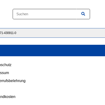
871-430911-0
schutz
essum
rrufsbelehrung
andkosten