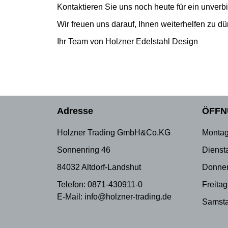
Kontaktieren Sie uns noch heute für ein unverb
Wir freuen uns darauf, Ihnen weiterhelfen zu dü
Ihr Team von Holzner Edelstahl Design
Adresse
ÖFFN
Holzner Trading GmbH&Co.KG
Montag
Sonnenring 46
Dienst
84032 Altdorf-Landshut
Donner
Telefon: 0871-430911-0
Freitag
E-Mail: info@holzner-trading.de
Samsta