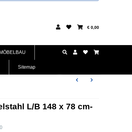
€ 0,00
 MÖBELBAU
Sitemap
elstahl L/B 148 x 78 cm-
0