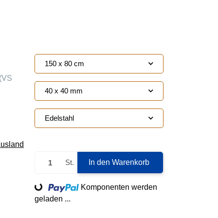
150 x 80 cm
(VS
40 x 40 mm
Edelstahl
Ausland
St.
In den Warenkorb
Loading...
Komponenten werden
geladen ...