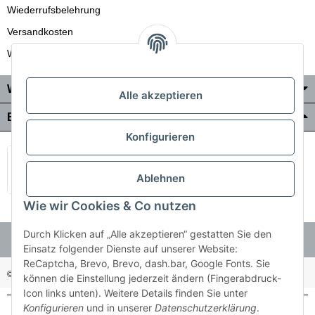
Wiederrufsbelehrung
Versandkosten
Wir liefern auch in die Schweiz
Wo Sie uns finden
Alle akzeptieren
Bezahlung & Versand
Konfigurieren
Ablehnen
Wie wir Cookies & Co nutzen
Durch Klicken auf „Alle akzeptieren“ gestatten Sie den
Einsatz folgender Dienste auf unserer Website:
ReCaptcha, Brevo, Brevo, dash.bar, Google Fonts. Sie
© Holzner-Trading GmbH&Co KG
Besucherzähler: 3510286
können die Einstellung jederzeit ändern (Fingerabdruck-
Icon links unten). Weitere Details finden Sie unter
Konfigurieren
und in unserer
Datenschutzerklärung
.