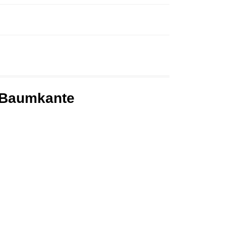
r Baumkante
.