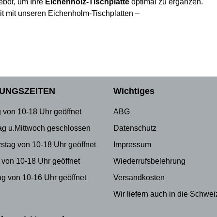
ebot, um Ihre
Eichenholz-Tischplatte
optimal zu ergänzen.
it mit unseren Eichenholm-Tischplatten –
UNGSZEITEN
Wichtiges
 von 10-18 Uhr geöffnet
ABG
ag u.Mittwoch geschlossen
Datenschutz
stag von 10-18 Uhr geöffnet
Impressum
 von 10-18 Uhr geöffnet
Wiederrufsbelehrung
g von 10-16 Uhr geöffnet
Versandkosten
Wir liefern auch in die Schwei