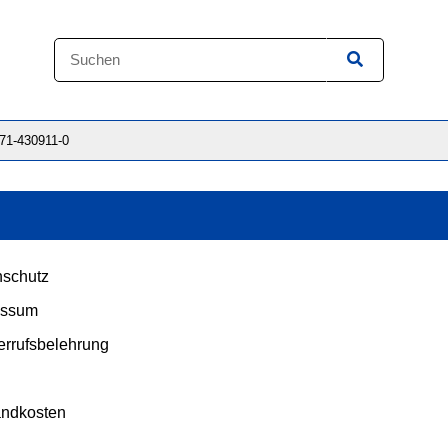
871-430911-0
schutz
essum
rrufsbelehrung
andkosten