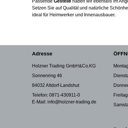
Passende
Gestelle
haben wir ebenfalls im Ang
Setzen Sie auf Qualität und natürliche Schönhe
ideal für Heimwerker und Innenausbauer.
Adresse
ÖFFN
Holzner Trading GmbH&Co.KG
Montag
Sonnenring 46
Dienst
84032 Altdorf-Landshut
Donner
Telefon: 0871-430911-0
Freitag
E-Mail: info@holzner-trading.de
Samsta