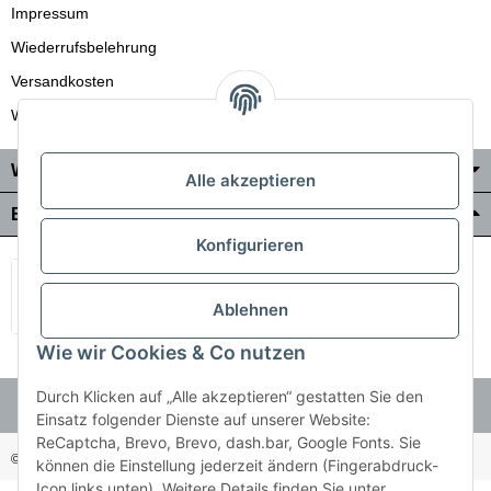
Impressum
Wiederrufsbelehrung
Versandkosten
Wir liefern auch in die Schweiz
Wo Sie uns finden
Alle akzeptieren
Bezahlung & Versand
Konfigurieren
Ablehnen
Wie wir Cookies & Co nutzen
Durch Klicken auf „Alle akzeptieren“ gestatten Sie den
Einsatz folgender Dienste auf unserer Website:
ReCaptcha, Brevo, Brevo, dash.bar, Google Fonts. Sie
© Holzner-Trading GmbH&Co KG
Besucherzähler: 3510286
können die Einstellung jederzeit ändern (Fingerabdruck-
Icon links unten). Weitere Details finden Sie unter