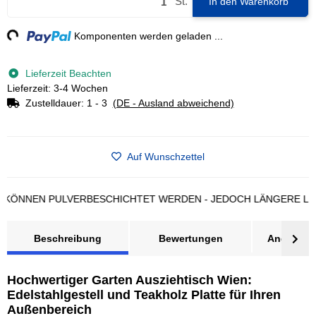
St.
In den Warenkorb
ng...
Komponenten werden geladen ...
Lieferzeit Beachten
Lieferzeit: 3-4 Wochen
Zustelldauer:
1 - 3
(DE - Ausland abweichend)
Auf Wunschzettel
NEN PULVERBESCHICHTET WERDEN - JEDOCH LÄNGERE LIEFERZ
Beschreibung
Bewertungen
Angebot a
Hochwertiger Garten Ausziehtisch Wien:
Edelstahlgestell und Teakholz Platte für Ihren
Außenbereich