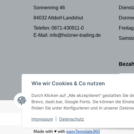
Sonnenring 46
Dienst
84032 Altdorf-Landshut
Donner
Telefon: 0871-430911-0
Freitag
E-Mail: info@holzner-trading.de
Samsta
Bezah
Wie wir Cookies & Co nutzen
Durch Klicken auf „Alle akzeptieren“ gestatten Sie 
Brevo, dash.bar, Google Fonts. Sie können die Einste
© Holzner-Trading GmbH&Co KG
Besucherzähler: 3513505
finden Sie unter
Konfigurieren
und in unserer
Datens
Impressum
|
Datenschutz
Made with ♥ with
easyTemplate360