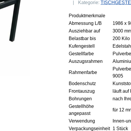
Kategorie:
TISCHGESTE
Produktmerkmale
Abmessung L/B
1986 x 
Ausziehbar auf
3000 m
Belastbar bis
200 Kilo
Kufengestell
Edelstah
Gestellfarbe
Pulverbe
Auszugsrahmen
Alumini
Pulverb
Rahmenfarbe
9005
Bodenschutz
Kunststo
Frontauszug
läuft auf
Bohrungen
nach Ih
Gestellhöhe
für 12 
angepasst
Verwendung
Innen-u
Verpackungseinheit
1 Stück