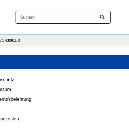
871-430911-0
schutz
essum
rrufsbelehrung
andkosten