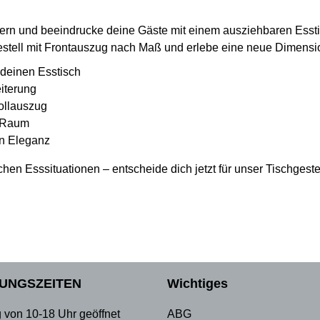
rn und beeindrucke deine Gäste mit einem ausziehbaren Esstis
hgestell mit Frontauszug nach Maß und erlebe eine neue Dimen
 deinen Esstisch
iterung
Vollauszug
n Raum
n Eleganz
n Esssituationen – entscheide dich jetzt für unser Tischgeste
UNGSZEITEN
Wichtiges
 von 10-18 Uhr geöffnet
ABG