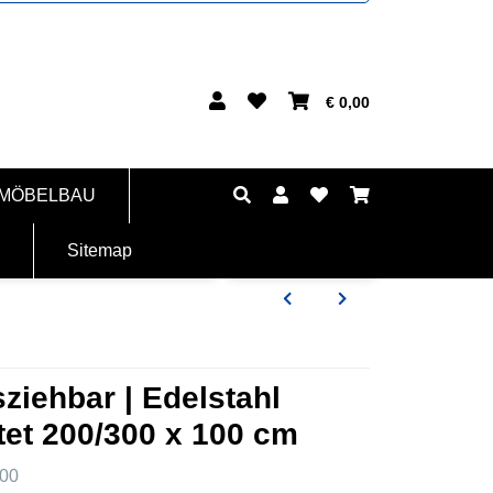
€ 0,00
 MÖBELBAU
Sitemap
sziehbar | Edelstahl
et 200/300 x 100 cm
00