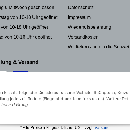
ag u.Mittwoch geschlossen
Datenschutz
stag von 10-18 Uhr geöffnet
Impressum
 von 10-18 Uhr geöffnet
Wiederrufsbelehrung
g von 10-16 Uhr geöffnet
Versandkosten
Wir liefern auch in die Schwei
lung & Versand
den Einsatz folgender Dienste auf unserer Website: ReCaptcha, Brevo,
llung jederzeit ändern (Fingerabdruck-Icon links unten). Weitere Deta
chutzerklärung
.
* Alle Preise inkl. gesetzlicher USt., zzgl.
Versand