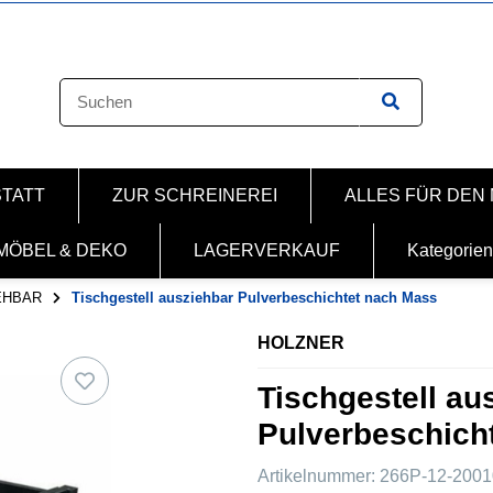
STATT
ZUR SCHREINEREI
ALLES FÜR DEN
MÖBEL & DEKO
LAGERVERKAUF
Kategorien
EHBAR
Tischgestell ausziehbar Pulverbeschichtet nach Mass
HOLZNER
Tischgestell au
Pulverbeschicht
Artikelnummer:
266P-12-2001