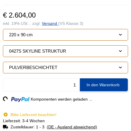
€ 2.604,00
inkl. 19% USt. , zzgl.
Versand
(VS Klasse 3)
220 x 90 cm
0427S SKYLINE STRUKTUR
PULVERBESCHICHTET
In den Warenkorb
ng...
Komponenten werden geladen ...
Bitte Lieferzeit beachten!
Lieferzeit: 3-4 Wochen
Zustelldauer:
1 - 3
(DE - Ausland abweichend)